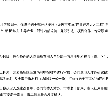
等级划分、保障待遇全部严格按照《龙岩市实施“产业银发人才工程”行
市“新新有机”主导产业，通过内部返聘、兼职引进、项目合作、专家顾
年7月6日，符合条件的人选由所在用人单位统一向注册地所在县（市、区
科局、龙岩高新区经发局对申报材料进行审核，会同属地人才办研究确定推荐
版Excel）及全套申报材料（纸质版一式一份）汇总报送至市工信局产融
出拟认定人选建议名单，会同市委人才办、市委老干部局、市人社局开展
由市委老干部局、市工信局联合发文确认。