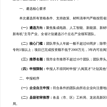
一、遴选核心要求
本次遴选所有资格条件、支持政策、材料清单均严格按照省
（一）
遴选方向：
聚焦集成电路、人工智能、新能源、新材
新有机”主导产业。全省计划遴选25个左右产业领军团队。
（二）核心门槛：
团队带头人年龄一般不超过60周岁；除带
专利1项以上；项目已完成投资额不低于2000万元，3年内可
（三）推荐名额：
我市全市推荐不超过10个团队；团队带
（四）申报限制：
申报人不得同时申报“八闽英才”计划其他
二、申报程序
（一）企业自主申报：
符合条件的团队由所在企业向注册地
（二）县级初审推荐：
各县（市、区）工科局、龙岩高新区
局。