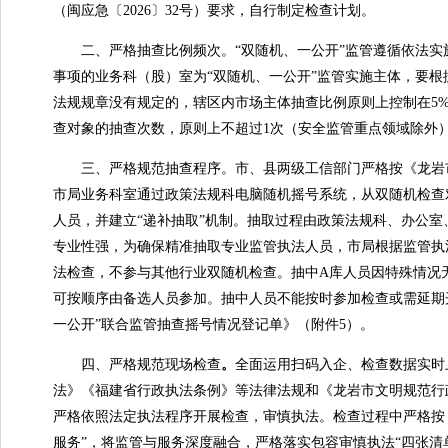
（闽应急〔2026〕32号）要求，自行制定检查计划。
二、严格抽查比例频次。“双随机、一公开”监管遵循依法实
事项的业务科（股）室为“双随机、一公开”监管实施主体，要
法规规章没有规定的，辖区内市场主体抽查比例原则上控制在5
查对象的抽查次数，原则上不超过1次（安全监管重点领域除外）
三、严格规范抽查程序。市、县两级工信部门严格按《龙岩市工
市局业务科室通过政策法规科电脑随机摇号系统，从双随机检查
人员，并建立“递补抽取”机制。抽取过程由政策法规科、办公
专业性强，为确保精准抽取专业监管执法人员，市局根据监管执
法检查，不参与其他行业双随机检查。抽中A库人员因特殊情况
可按顺序由备选人员参加。抽中人员不能按时参加检查或需延期
一公开”联合监管抽查摇号情况登记单》（附件5）。
四、严格规范现场检查
。
全面运用扫码入企、检查数据实时
法》《福建省行政执法条例》等法律法规和《龙岩市文明规范行
严格依照法定执法程序开展检查，审慎执法。检查过程中严格按《
服务”，将监管与服务深度融合，严格落实包容审慎执法“四张