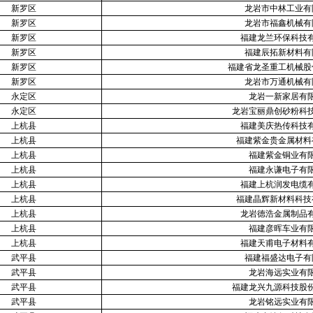
新罗区
龙岩市中林工业有
新罗区
龙岩市福鑫机械有
新罗区
福建龙兰环保科技
新罗区
福建辰拓新材料有
新罗区
福建省龙圣重工机械股
新罗区
龙岩市万通机械有
永定区
龙岩一新家居有
永定区
龙岩宝丽鼎创砂粉科
上杭县
福建美庆热传科技
上杭县
福建紫金贵金属材料
上杭县
福建紫金铜业有
上杭县
福建永谦电子有
上杭县
福建上杭润发电缆
上杭县
福建晶辉新材料科技
上杭县
龙岩德浩金属制品
上杭县
福建彦晖车业有
上杭县
福建天甫电子材料
武平县
福建福盛达电子有
武平县
龙岩海远实业有
武平县
福建龙兴九源科技股
武平县
龙岩铭远实业有