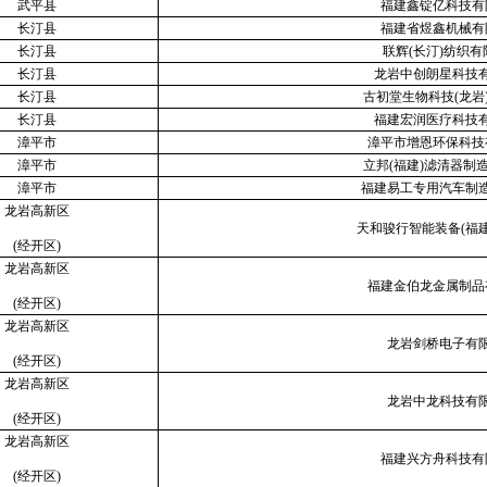
武平县
福建鑫锭亿科技有
长汀县
福建省煜鑫机械有
长汀县
联辉(长汀)纺织有
长汀县
龙岩中创朗星科技
长汀县
古初堂生物科技(龙岩
长汀县
福建宏润医疗科技
漳平市
漳平市增恩环保科技
漳平市
立邦(福建)滤清器制
漳平市
福建易工专用汽车制
龙岩高新区
天和骏行智能装备(福
(经开区)
龙岩高新区
福建金伯龙金属制品
(经开区)
龙岩高新区
龙岩剑桥电子有
(经开区)
龙岩高新区
龙岩中龙科技有
(经开区)
龙岩高新区
福建兴方舟科技有
(经开区)