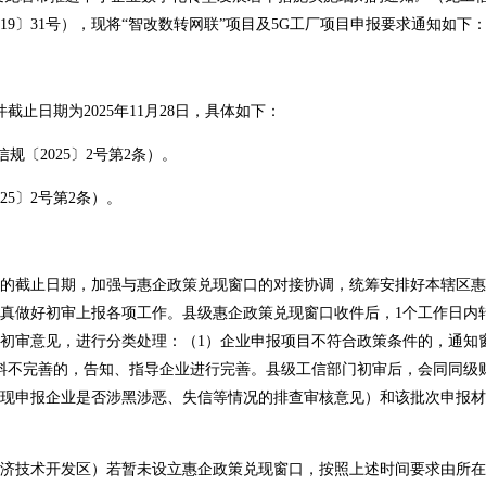
19〕31号），现将“智改数转网联”项目及5G工厂项目申报要求通知如下
日期为2025年11月28日，具体如下：
规〔2025〕2号第2条）。
5〕2号第2条）。
截止日期，加强与惠企政策兑现窗口的对接协调，统筹安排好本辖区惠
真做好初审上报各项工作。县级惠企政策兑现窗口收件后，1个工作日内
初审意见，进行分类处理：（1）企业申报项目不符合政策条件的，通知
料不完善的，告知、指导企业进行完善。县级工信部门初审后，会同同级
现申报企业是否涉黑涉恶、失信等情况的排查审核意见）和该批次申报材
技术开发区）若暂未设立惠企政策兑现窗口，按照上述时间要求由所在