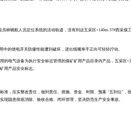
检员林晓航人员定位系统的活动轨迹，没有到达五采区+140m-37#西采
用中的馈电开关防爆性能遭到破坏，进出线嘴单手正向可轻轻拧动。
电气设备为执行安全标志管理的煤矿矿用产品目录内产品，五采区+30
矿用产品安全标志。
准，压实整改责任，做到责任、措施、资金、时限、预案 “五到位”，
实现隐患彻底消除、验收合格、闭环管理，坚决防范生产安全事故。