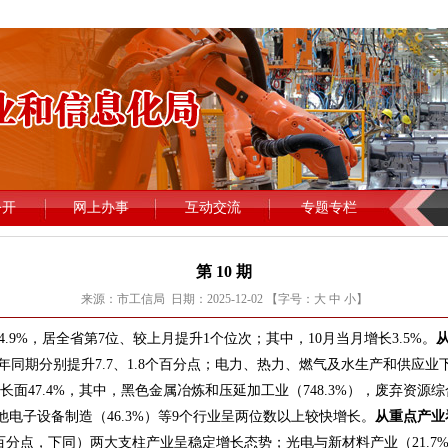
第 10 期
来源：市工信局 日期：2025-12-02 【字号：
大
中
小
】
9%，居全省第7位、较上月提升1个位次；其中，10月当月增长3.5%。
去年同期分别提升7.7、1.8个百分点；电力、热力、燃气及水生产和供应业下
面47.4%，其中，黑色金属冶炼和压延加工业（748.3%），废弃资源综
他电子设备制造（46.3%）等9个行业呈两位数以上较快增长。
从重点产业
5个百分点，下同）两大支柱产业呈稳定增长态势；光电与新材料产业（21.7