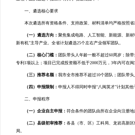
一、遴选核心要求
本次遴选所有资格条件、支持政策、材料清单均严格按照省
（一）
遴选方向：
聚焦集成电路、人工智能、新能源、新材
新有机”主导产业。全省计划遴选25个左右产业领军团队。
（二）核心门槛：
团队带头人年龄一般不超过60周岁；除带
专利1项以上；项目已完成投资额不低于2000万元，3年内可
（三）推荐名额：
我市全市推荐不超过10个团队；团队带
（四）申报限制：
申报人不得同时申报“八闽英才”计划其他
二、申报程序
（一）企业自主申报：
符合条件的团队由所在企业向注册地
（二）县级初审推荐：
各县（市、区）工科局、龙岩高新区
局。