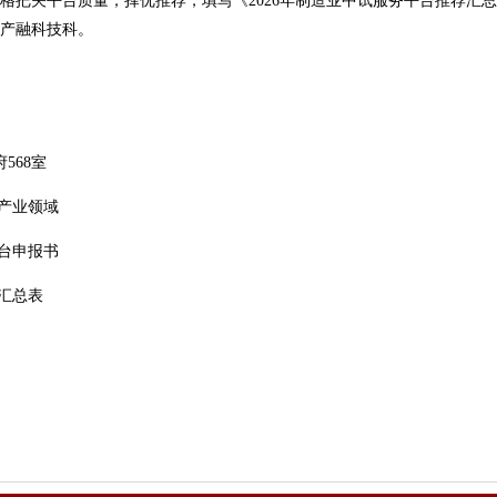
关平台质量，择优推荐，填写《2026年制造业中试服务平台推荐汇总
产融科技科。
68室
产业领域
台申报书
汇总表