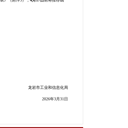
表》（附件3），
4
月
17日
前将推荐函
龙岩市工业和信息化局
2026年3月31日