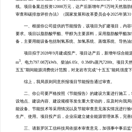
线。项目备案总投资12000万元，达产后新增年产5万吨天然
审查和碳排放评价办法》（国家发展和改革委员会令2025年第
一、根据你公司提供的节能报告，该项目为扩建项目，内容符合
要求。项目以脂肪酸甲酯、甲醇为主要原料，采用脂肪酸甲酯加
备，主要用能设备包括制氢系统、加氢系统、蒸馏系统、导热油
项目拟于2028年9月建成投产。项目达产后，新增年综合能源消费量92
3
m
、电力797.08万kWh、柴油6.05t、0.3MPa蒸汽7200t
五五”期间能源消费统计范围，对龙岩市完成“十五五”能耗强度
综上，我局原则同意所报项目节能报告通过审查。
二、你公司要严格按照《节能报告》的建设方案进行施工，将
设地点、建设内容、建设规模等发生重大变动的，应及时向我局
能设备、节能技术等采用情况以及节能审查意见落实情况进行验
生产、使用。项目投产后，企业应建立健全能源管理体系，完善
三、请新罗区工信科技局依据本审查意见，加强事中事后监管