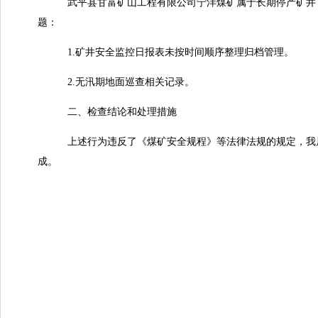
武平县甘富矿山工程有限公司宁洋煤矿属于长期停产矿井
题：
1.矿井安全监控日报表
2.无汛期地面巡查相关记录。
二、检查结论和处理措施
上述行为违反了《煤矿
安全规程
》
等法律法规的
规定
，
我
成
。