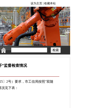
开”监督检查情况
5〕2号）要求，市工信局按照“双随
情况见下表：