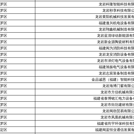
罗区
龙岩科隆智能科技有
罗区
龙岩秒享科技有限
罗区
龙岩黄阳机械科技发展
罗区
福建逢兴机电设备有
罗区
龙岩翔鑫机械制造有
罗区
龙岩蓝清绿动新能源有
罗区
龙岩新金源陶瓷材料有
罗区
福建闽为消防科技有
罗区
龙岩龙安消防设备有
罗区
龙岩市泽灯电气设备有
罗区
福建旭振电气设备有
罗区
龙岩志宸装备制造有
罗区
金品诚恩（福建）智能科
罗区
龙岩海博门窗有限
罗区
龙岩市方信机械有限
罗区
福建省泰博铭汇电力设备
罗区
龙岩市街坊建材有限
罗区
龙岩闽劲贸易有限
罗区
龙岩市凤凰机械有限
罗区
福建省尚宇环保科技有
定区
福建闽蓝恒业通信发展