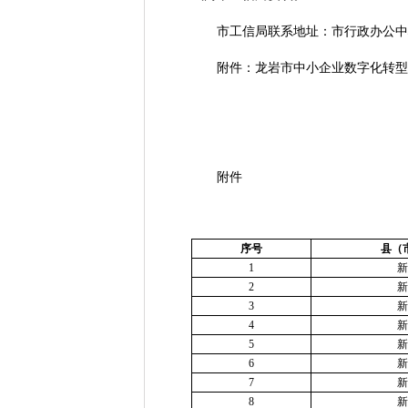
市工信局联系地址：市行政办公中心246-
附件：龙岩市中小企业数字化转型城
附件
序号
县（
1
新
2
新
3
新
4
新
5
新
6
新
7
新
8
新