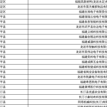
定区
福能高新材料(龙岩永定)
定区
龙岩市晨天橡胶制品有
定区
福建欣旭电子有限责
平县
福建颉瑞云创电子有
平县
福建条形智能科技有
平县
龙岩市武平县欣达电子
平县
福建义精科技有限
平县
福建鑫创视达科技有
平县
福建威灏科技有限
平县
龙岩市智触科技有限
平县
龙岩市英伟达电子科技
平县
福建奕科电子有限
平县
福建成辉五金有限
平县
福建精智捷成科技有
平县
福建省闽业设备制造有
平县
龙岩市凯豪电子科技有
平县
福建希恩凯电子有限
汀县
福建康博医疗科技有
汀县
长汀县优盛农业有限
汀县
长汀小象咕咚科技有
汀县
同塔机械科技(长汀)有